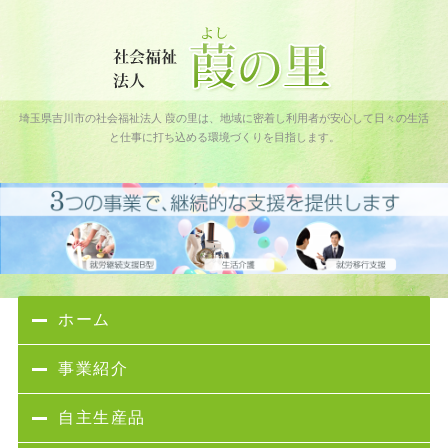
社会福祉法人 葭の里｜吉川フレンドパーク障害者通所施設｜埼玉
埼玉県吉川市の社会福祉法人 葭の里は、地域に密着し利用者が安心して日々の生活
県吉川市
と仕事に打ち込める環境づくりを目指します。
ホーム
事業紹介
自主生産品