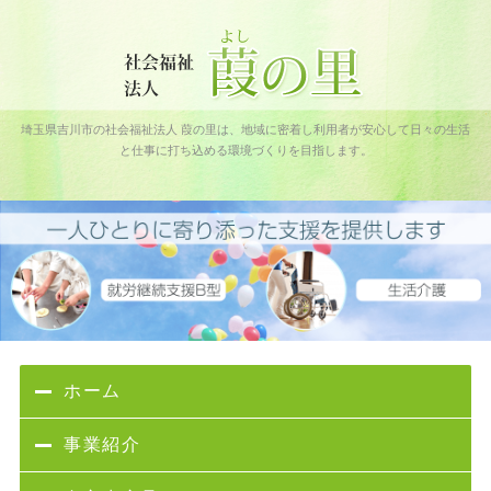
社会福祉法人 葭の里｜吉川フレンドパーク障害者通所施設｜埼玉
埼玉県吉川市の社会福祉法人 葭の里は、地域に密着し利用者が安心して日々の生活
県吉川市
と仕事に打ち込める環境づくりを目指します。
ホーム
事業紹介