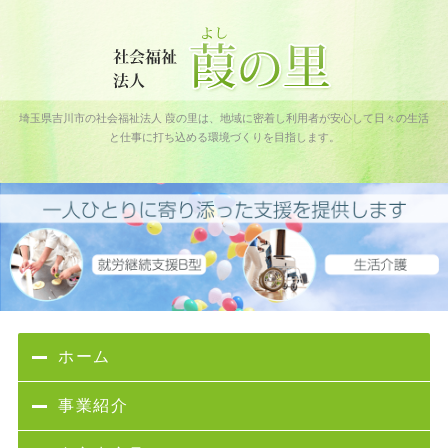
社会福祉法人 葭の里｜吉川フレンドパーク障害者通所施設｜埼玉
埼玉県吉川市の社会福祉法人 葭の里は、地域に密着し利用者が安心して日々の生活
県吉川市
と仕事に打ち込める環境づくりを目指します。
ホーム
事業紹介