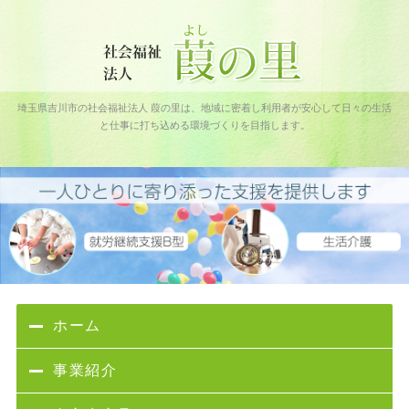
社会福祉法人 葭の里｜吉川フレンドパーク障害者通所施設｜埼玉
埼玉県吉川市の社会福祉法人 葭の里は、地域に密着し利用者が安心して日々の生活
県吉川市
と仕事に打ち込める環境づくりを目指します。
ホーム
事業紹介